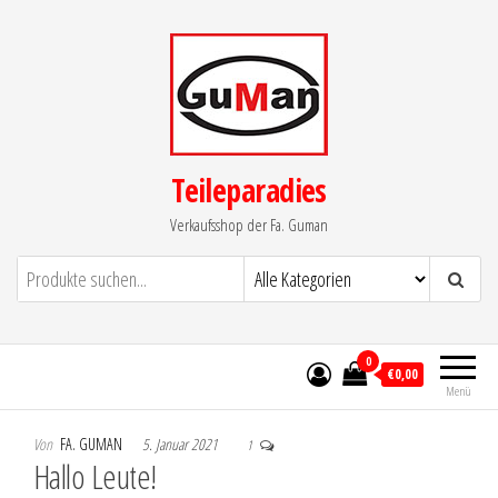
Zum
Inhalt
springen
Teileparadies
Verkaufsshop der Fa. Guman
0
€0,00
Menü
Von
FA. GUMAN
5. Januar 2021
1
Hallo Leute!