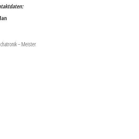
ntaktdaten:
Man
chatronik – Meister